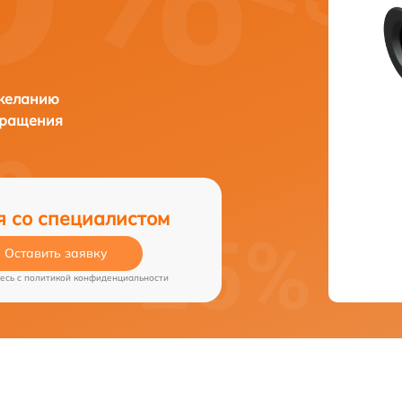
 желанию
бращения
я со специалистом
Оставить заявку
есь c
политикой конфиденциальности