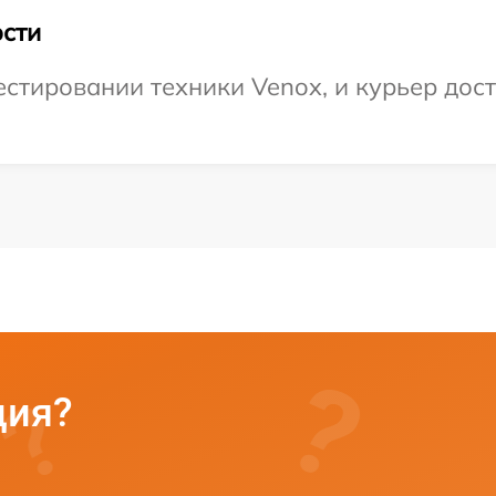
сти
тировании техники Venox, и курьер доста
ция?