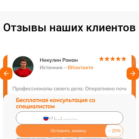
Отзывы наших клиентов
Никулин Роман
Нужна консультация?
Источник –
ВКонтакте
Закажите бесплатную консультацию
Профессионалы своего дела. Оперативно починили
Бесплатная консультация со
специалистом
Оставить заявку
Нажимая на кнопку "Оставить заявку" Вы соглашаетесь c
политикой