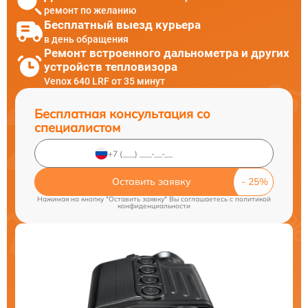
ремонт по желанию
Бесплатный выезд курьера
в день обращения
Ремонт встроенного дальнометра и других
устройств тепловизора
Venox 640 LRF от 35 минут
Бесплатная консультация со
специалистом
Оставить заявку
Нажимая на кнопку "Оставить заявку" Вы соглашаетесь c
политикой
конфиденциальности