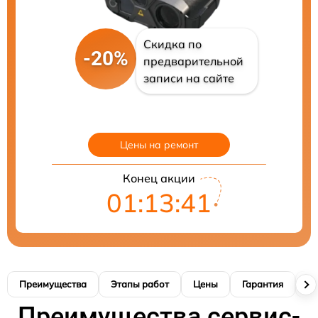
Скидка по
-20%
предварительной
записи на сайте
Цены на ремонт
Конец акции
01:13:41
Преимущества
Этапы работ
Цены
Гарантия
М
Преимущества сервис-