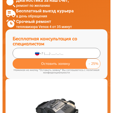
Диагностика за наш счет,
ремонт по желанию
Бесплатный выезд курьера
в день обращения
Срочный ремонт
тепловизора Venox 4 от 35 минут
Бесплатная консультация со
специалистом
Оставить заявку
Нажимая на кнопку "Оставить заявку" Вы соглашаетесь c
политикой
конфиденциальности