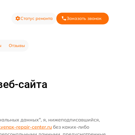
Статус ремонта
Заказать звонок
ы
Отзывы
веб-сайта
ональных данных", я, нижеподписавшийся,
k.venox-repair-center.ru
без каких-либо
и персональными данными, предусмотренные